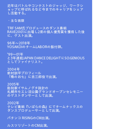
近年はバトルやコンテストのジャッジ、ワークシ
ョップに呼ばれるなど今までのキャリアをシェア
し活動する。
・主な芸歴
TRF SAM氏プロデュースのダンス番組
RAVE2001に出場し2度の個人優秀賞を獲得した後
に、ゲスト出演。
96年～2018年
YOSAKOIのチームLABORの振付師。
'99～01年
と3年連続JAPAN DANCE DELIGHTにSO.GENIOUS
としてファイナリスト。
2004年
新村訓平プロフィール
「櫓のお七」に吉三郎役で出演。
2005年
彫刻家イサムノグチ設計の
札幌市モエレ沼公園グランドオープンセレモニー
のゲストダンサーとして出演。
2002年
テレビ番組『いばらの森』にてチームナックスの
ダンスプロデューサーとして出演。
パチンコ RISINGのCM出演。
ルスツリゾートのCM出演。