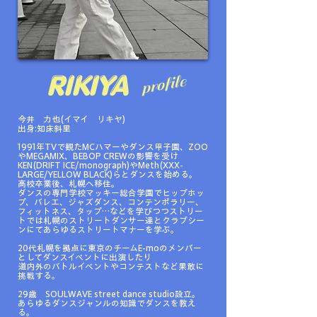
RIKIYA
profile
今井 力也(イマイ リキヤ)
出身:知床斜里
1991年TVで観たMCハマーやダンス甲子園、ZOO
やMEGAMIX、BEBOP CREWの影響を受け
KEN(DRIFT ICE/monograph)やMeth(XXX-
LARGE/YELLOW BLACK)らとダンスを始める。
高校卒業後、札幌へ移住。
ダンスの専門学校マッキー総合学園でヒップホッ
プ、バレエ、ジャズダンス、コンテンポラリー、
フィットネス、タップ…などを学びつつストリー
トでは札幌のストリートダンサー達とクラブシー
ンにてあらゆるストリートマナーを学ぶ。
20代札幌を拠点に東京のチームE-moのメンバー
としてダンスイベントに出演したり
道内外のバトルイベントやコンテストなど果敢に
挑戦する。
29歳 SOULWAVE street dance studio設立。
あらゆるダンスジャンルの知識でダンスを教え
る。