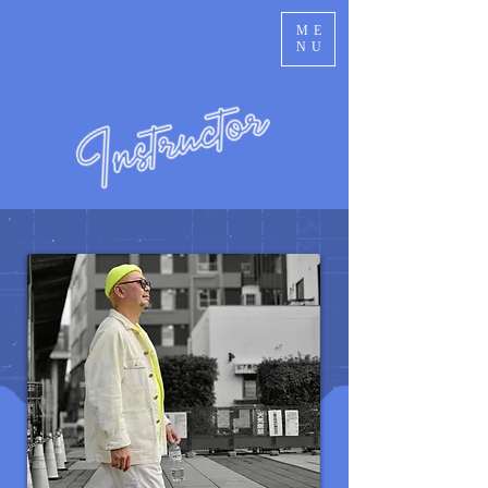
ME
NU