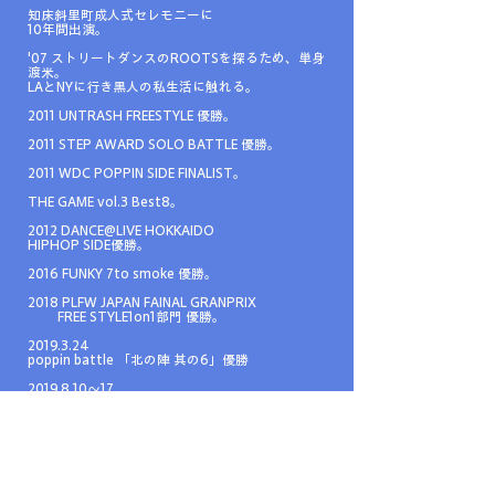
知床斜里町成人式セレモニーに
10年間出演。
'07 ストリートダンスのROOTSを探るため、単身
渡米。
LAとNYに行き黒人の私生活に触れる。
2011 UNTRASH FREESTYLE 優勝。
2011 STEP AWARD SOLO BATTLE 優勝。
2011 WDC POPPIN SIDE FINALIST。
THE GAME vol.3 Best8。
2012 DANCE@LIVE HOKKAIDO
HIPHOP SIDE優勝。
2016 FUNKY 7to smoke 優勝。
2018 PLFW JAPAN FAINAL GRANPRIX
FREE STYLE1on1部門 優勝。
2019.3.24
poppin battle 「北の陣 其の6」優勝
2019.8.10〜17
札幌演劇シーズン
劇団風蝕異人街『青森県のせむし男』客演として
出演。
2019.8.24
JAPAN dance delight vol.26
審査員。